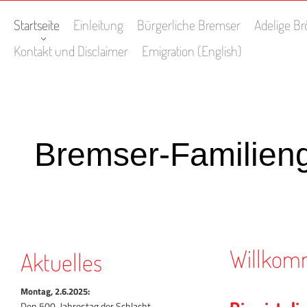
Startseite
Einleitung
Bürgerliche Bremser
Adelige B
Kontakt und Disclaimer
Emigration (English)
Bremser-Familien
Willko
Aktuelles
Montag, 2.6.2025:
Den 500. Jahrestag der Schlacht