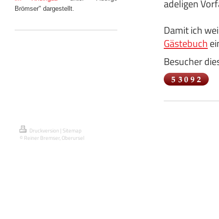
adeligen Vor
Brömser" dargestellt.
Damit ich wei
Gästebuch
ei
Besucher dies
Druckversion
|
Sitemap
© Reiner Bremser, Oberursel