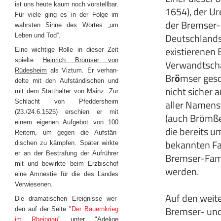
ist uns heute kaum noch vorstellbar.
1654), der U
Für viele ging es in der Folge im
der Bremser-
wahrsten Sinne des Wortes „um
Deutschlands
Leben und Tod“.
existierenen
Eine wichtige Rolle in dieser Zeit
spielte
Heinrich Brömser von
Verwandtschaf
Rüdesheim
als Viztum. Er verhan-
Br
ö
mser gesc
delte mit den Aufständischen und
nicht sicher 
mit dem Statthalter von Mainz. Zur
aller Namens
Schlacht von Pfeddersheim
(23./24.6.1525) erschien er mit
(auch Brömße
einem eigenen Aufgebot von 100
die bereits u
Reitern, um gegen die Aufstän-
bekannten Fam
dischen zu kämpfen. Später wirkte
er an der Bestrafung der Aufrührer
Bremser-Fami
mit und bewirkte beim Erzbischof
werden.
eine Amnestie für die des Landes
Verwiesenen.
Auf den weite
Die dramatischen Ereignisse wer-
Bremser- und
den auf der Seite "
Der Bauernkrieg
im Rheingau
" unter "Adelige