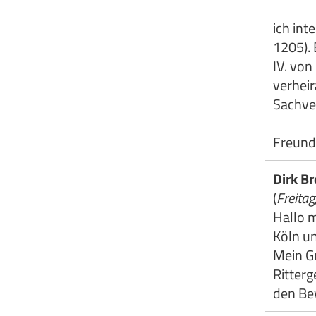
ich int
1205). 
IV. vo
verheir
Sachve
Freund
Dirk B
(
Freita
Hallo 
Köln un
Mein G
Ritter
den Bew