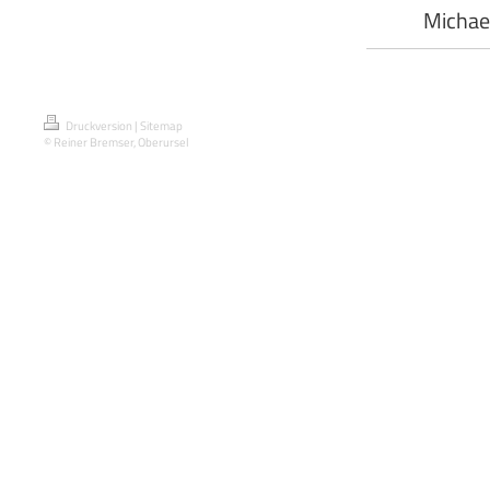
Michae
Druckversion
|
Sitemap
© Reiner Bremser, Oberursel