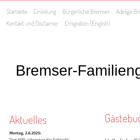
Startseite
Einleitung
Bürgerliche Bremser
Adelige B
Kontakt und Disclaimer
Emigration (English)
Bremser-Familien
Gästebu
Aktuelles
Montag, 2.6.2025:
Den 500. Jahrestag der Schlacht