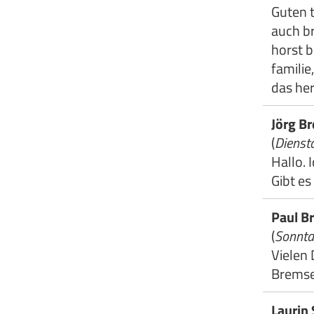
Guten t
auch br
horst b
familie
das he
Jörg B
(
Dienst
Hallo. 
Gibt e
Paul B
(
Sonnta
Vielen
Bremse
Laurin