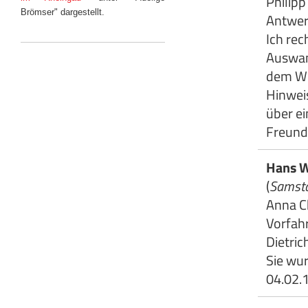
Philipp
Brömser" dargestellt.
Antwer
Ich re
Auswan
dem We
Hinweis
über ei
Freund
Hans 
(
Samsta
Anna Ch
Vorfahr
Dietri
Sie wu
04.02.1