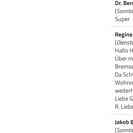
Dr. Be
(
Sonnta
Super
Regine
(
Diensta
Hallo 
Über m
Bremse
Da Sch
Wohnort
weiter
Liebe 
R. Lieb
Jakob 
(
Sonnta