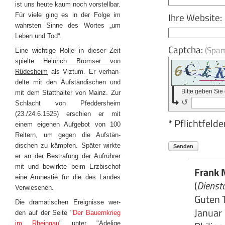
ist uns heute kaum noch vorstellbar.
Ihre Website:
Für viele ging es in der Folge im
wahrsten Sinne des Wortes „um
Leben und Tod“.
Captcha:
(Spa
Eine wichtige Rolle in dieser Zeit
spielte
Heinrich Brömser von
Rüdesheim
als Viztum. Er verhan-
delte mit den Aufständischen und
Bitte geben Sie
mit dem Statthalter von Mainz. Zur
↺
Schlacht von Pfeddersheim
(23./24.6.1525) erschien er mit
* Pflichtfelde
einem eigenen Aufgebot von 100
Reitern, um gegen die Aufstän-
dischen zu kämpfen. Später wirkte
Senden
er an der Bestrafung der Aufrührer
mit und bewirkte beim Erzbischof
Frank 
eine Amnestie für die des Landes
(
Dienst
Verwiesenen.
Guten T
Die dramatischen Ereignisse wer-
Januar 
den auf der Seite "
Der Bauernkrieg
im Rheingau
" unter "Adelige