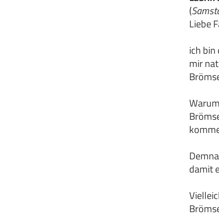
(
Samsta
Liebe F
ich bin
mir nat
Brömse
Warum?
Brömse
kommen
Demnac
damit 
Viellei
Brömse