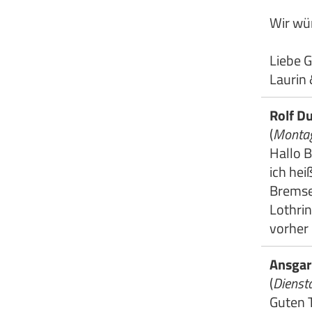
Wir wü
Liebe G
Laurin 
Rolf D
(
Montag
Hallo B
ich hei
Bremser
Lothri
vorher
Ansgar
(
Dienst
Guten 