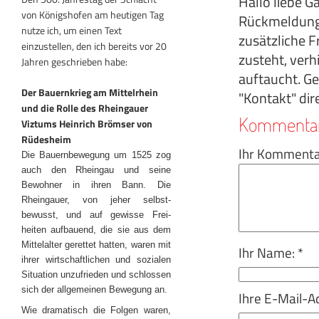
Hallo liebe G
von Königshofen am heutigen Tag
Rückmeldung
nutze ich, um einen Text
zusätzliche F
einzustellen, den ich bereits vor 20
zusteht, verh
Jahren geschrieben habe:
auftaucht. Ge
Der Bauernkrieg am Mittelrhein
"Kontakt" dir
und die Rolle des Rheingauer
Kommenta
Viztums Heinrich Brömser von
Rüdesheim
Ihr Kommentar
Die Bauernbewegung um 1525 zog
auch den Rheingau und seine
Bewohner in ihren Bann. Die
Rheingauer, von jeher selbst-
bewusst, und auf gewisse Frei-
heiten aufbauend, die sie aus dem
Mittelalter gerettet hatten, waren mit
Ihr Name: *
ihrer wirtschaftlichen und sozialen
Situation unzufrieden und schlossen
sich der allgemeinen Bewegung an.
Ihre E-Mail-A
Wie dramatisch die Folgen waren,