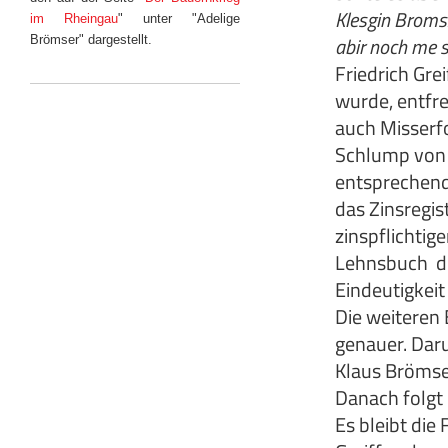
Klesgin Bromsz
im Rheingau
" unter "Adelige
abir noch me s
Brömser" dargestellt.
Friedrich Gre
wurde, entfre
auch Misserf
Schlump von 
entsprechende
das Zinsregis
zinspflichtig
Lehnsbuch der
Eindeutigkeit
Die weiteren 
genauer. Daru
Klaus Brömse
Danach folgt 
Es bleibt die