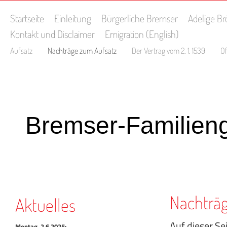
Startseite
Einleitung
Bürgerliche Bremser
Adelige B
Kontakt und Disclaimer
Emigration (English)
Aufsatz
Nachträge zum Aufsatz
Der Vertrag vom 2. 1. 1539
O
Bremser-Familien
Nachträ
Aktuelles
Auf dieser S
Montag, 2.6.2025: