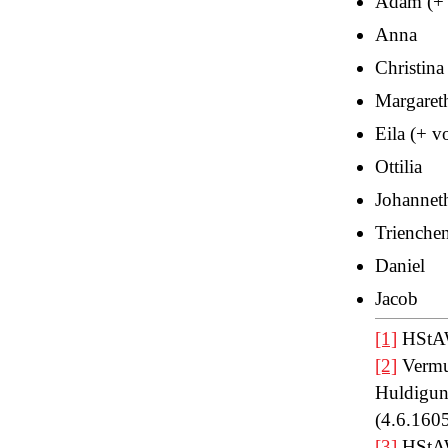
Adam (+ 
Anna
Christina
Margaret
Eila (+ v
Ottilia
Johannet
Trienche
Daniel
Jacob
[1]
HStAW
[2]
Vermu
Huldigun
(4.6.160
[3]
HStAW