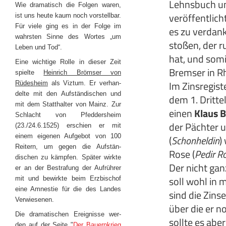
Lehnsbuch und
Wie dramatisch die Folgen waren,
veröffentlich
ist uns heute kaum noch vorstellbar.
Für viele ging es in der Folge im
es zu verdank
wahrsten Sinne des Wortes „um
stoßen, der 
Leben und Tod“.
hat, und somi
Eine wichtige Rolle in dieser Zeit
Bremser in R
spielte
Heinrich Brömser von
Im Zinsregis
Rüdesheim
als Viztum. Er verhan-
delte mit den Aufständischen und
dem 1. Dritte
mit dem Statthalter von Mainz. Zur
einen
Klaus 
Schlacht von Pfeddersheim
der Pächter u
(23./24.6.1525) erschien er mit
einem eigenen Aufgebot von 100
(
Schonheldin
)
Reitern, um gegen die Aufstän-
Rose (
Pedir R
dischen zu kämpfen. Später wirkte
Der nicht gan
er an der Bestrafung der Aufrührer
soll wohl in
mit und bewirkte beim Erzbischof
eine Amnestie für die des Landes
sind die Zins
Verwiesenen.
über die er n
Die dramatischen Ereignisse wer-
sollte es abe
den auf der Seite "
Der Bauernkrieg