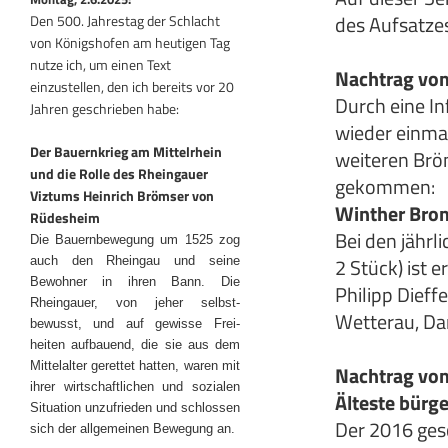
des Aufsatzes
Den 500. Jahrestag der Schlacht
von Königshofen am heutigen Tag
nutze ich, um einen Text
Nachtrag vo
einzustellen, den ich bereits vor 20
Durch eine In
Jahren geschrieben habe:
wieder einma
Der Bauernkrieg am Mittelrhein
weiteren Bröm
und die Rolle des Rheingauer
gekommen:
Viztums Heinrich Brömser von
Winther Brom
Rüdesheim
Bei den jährl
Die Bauernbewegung um 1525 zog
2 Stück) ist 
auch den Rheingau und seine
Bewohner in ihren Bann. Die
Philipp Dieff
Rheingauer, von jeher selbst-
Wetterau, Dar
bewusst, und auf gewisse Frei-
heiten aufbauend, die sie aus dem
Mittelalter gerettet hatten, waren mit
Nachtrag vom
ihrer wirtschaftlichen und sozialen
Älteste bürg
Situation unzufrieden und schlossen
Der 2016 ges
sich der allgemeinen Bewegung an.