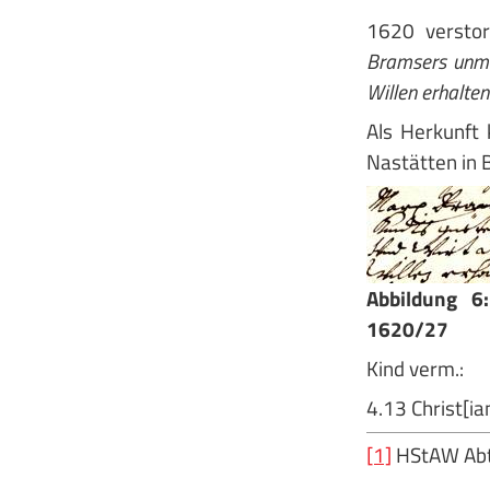
1620 verstor
Bramsers unmü
Willen erhalten
Als Herkunft 
Nastätten in B
Abbildung 6
1620/27
Kind verm.:
4.13 Christ[ia
[1]
HStAW Abt.