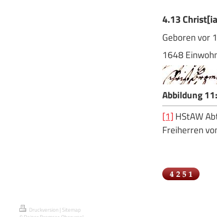
4.13 Christ[i
Geboren vor 1
1648 Einwohne
Abbildung 11
[1]
HStAW Abt.
Freiherren vo
Druckversion
|
Sitemap
© Reiner Bremser, Oberursel