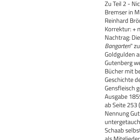
Zu Teil 2 - N
Bremser in Ma
Reinhard Brö
Korrektur: + 
Nachtrag: Die
Bangarten
" z
Goldgulden a
Gutenberg wei
Bücher mit be
Geschichte d
Gensfleisch g
Ausgabe 1855
ab Seite 253 (
Nennung Gute
untergetaucht
Schaab selbs
als Mitgliede