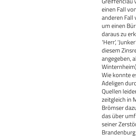
Greiffenclau 
einen Fall v
anderen Fall 
um einen Bürg
daraus zu erk
‚'Herr‘, 'Jun
diesem Zinsre
angegeben, a
Winternheim) 
Wie konnte es
Adeligen durc
Quellen leid
zeitgleich in
Brömser dazu 
das über umf
seiner Zerstö
Brandenburg i