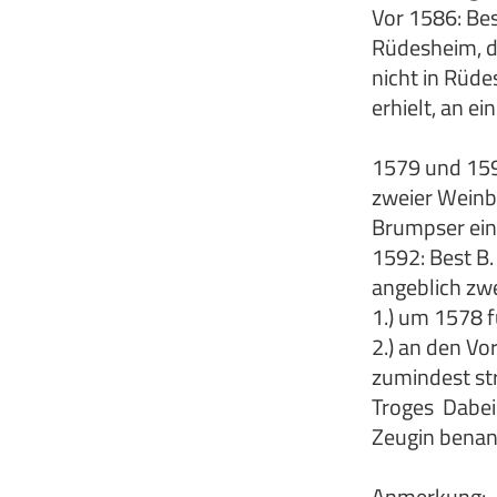
Vor 1586: Bes
Rüdesheim, di
nicht in Rüdes
erhielt, an ei
1579 und 159
zweier Weinbe
Brumpser ein
1592: Best B.
angeblich zw
1.) um 1578 
2.) an den Vo
zumindest str
Troges Dabei
Zeugin benan
Anmerkung: