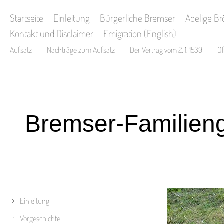
Startseite
Einleitung
Bürgerliche Bremser
Adelige B
Kontakt und Disclaimer
Emigration (English)
Aufsatz
Nachträge zum Aufsatz
Der Vertrag vom 2. 1. 1539
O
Bremser-Familien
Einleitung
Vorgeschichte