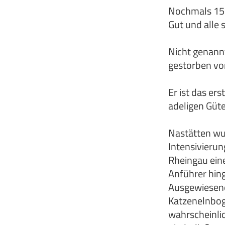
Nochmals 157
Gut und alle 
Nicht genannt
gestorben vo
Er ist das er
adeligen Güt
Nastätten wu
Intensivieru
Rheingau ein
Anführer hing
Ausgewiesenen
Katzenelnboge
wahrscheinli