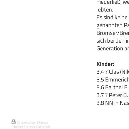
niederließ, w
lebten.
Es sind keine
genannten Pa
Brömser/Brem
sich bei den 
Generation a
Kinder:
3.4 ? Clas (N
3.5 Emmerich 
3.6 Barthel B
3.7 ? Peter B.
3.8 NN in Nas
Druckversion
|
Sitemap
© Reiner Bremser, Oberursel