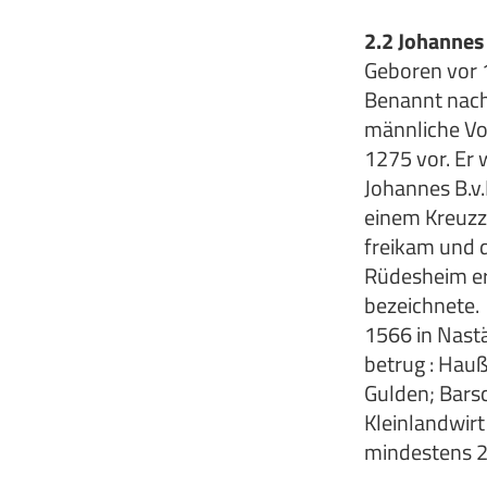
2.2 Johannes 
Geboren vor 
Benannt nach
männliche Vo
1275 vor. Er 
Johannes B.v.
einem Kreuzz
freikam und d
Rüdesheim erb
bezeichnete.
1566 in Nastä
betrug : Hau
Gulden; Bars
Kleinlandwir
mindestens 25