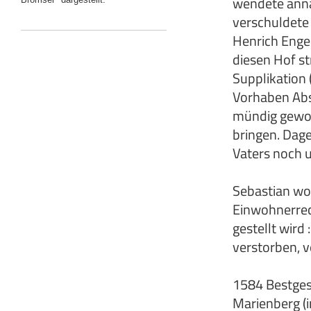
wendete annä
verschuldete 
Henrich Engel
diesen Hof st
Supplikation 
Vorhaben Abs
mündig geword
bringen. Dag
Vaters noch 
Sebastian wo
Einwohnerrech
gestellt wird
verstorben, v
1584 Bestges
Marienberg (