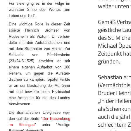
Für viele ging es in der Folge im
weiter unten
wahrsten Sinne des Wortes „um
Leben und Tod“.
Gemäß Vertra
Eine wichtige Rolle in dieser Zeit
geistliche La
spielte
Heinrich Brömser von
des St. Micha
Rüdesheim
als Viztum. Er verhan-
delte mit den Aufständischen und
Michael Öppe
mit dem Statthalter von Mainz. Zur
Zeitpunkt hat
Schlacht von Pfeddersheim
gründen.
(23./24.6.1525) erschien er mit
einem eigenen Aufgebot von 100
Reitern, um gegen die Aufstän-
Sebastian er
dischen zu kämpfen. Später wirkte
(Vermächtniss
er an der Bestrafung der Aufrührer
Bruder Heinr
mit und bewirkte beim Erzbischof
eine Amnestie für die des Landes
„In der Helle
Verwiesenen.
als Schenkun
Die dramatischen Ereignisse wer-
auch die jähr
den auf der Seite "
Der Bauernkrieg
schlechtem Zu
im Rheingau
" unter "Adelige
Brömser" dargestellt.