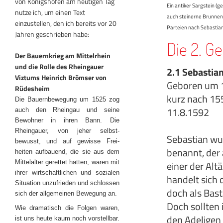
von Königshofen am heutigen Tag
Ein antiker Sargstein (g
nutze ich, um einen Text
auch steinerne Brunnent
einzustellen, den ich bereits vor 20
Parteien nach Sebastia
Jahren geschrieben habe:
Die 2. G
Der Bauernkrieg am Mittelrhein
und die Rolle des Rheingauer
2.1 Sebastia
Viztums Heinrich Brömser von
Geboren um 1
Rüdesheim
kurz nach 155
Die Bauernbewegung um 1525 zog
11.8.1592
auch den Rheingau und seine
Bewohner in ihren Bann. Die
Rheingauer, von jeher selbst-
Sebastian wu
bewusst, und auf gewisse Frei-
benannt, der 
heiten aufbauend, die sie aus dem
Mittelalter gerettet hatten, waren mit
einer der Alt
ihrer wirtschaftlichen und sozialen
handelt sich
Situation unzufrieden und schlossen
doch als Bast
sich der allgemeinen Bewegung an.
Doch sollten 
Wie dramatisch die Folgen waren,
den Adeligen 
ist uns heute kaum noch vorstellbar.